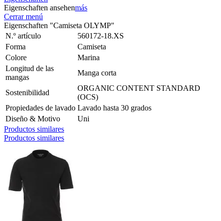
Eigenschaften ansehen
más
Cerrar menú
Eigenschaften "Camiseta OLYMP"
N.º artículo
560172-18.XS
Forma
Camiseta
Colore
Marina
Longitud de las
Manga corta
mangas
ORGANIC CONTENT STANDARD
Sostenibilidad
(OCS)
Propiedades de lavado
Lavado hasta 30 grados
Diseño & Motivo
Uni
Productos similares
Productos similares