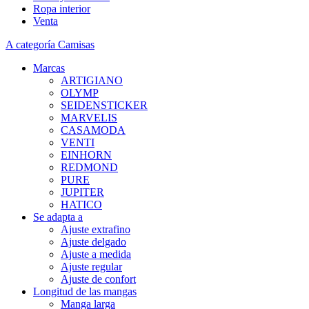
Ropa interior
Venta
A categoría Camisas
Marcas
ARTIGIANO
OLYMP
SEIDENSTICKER
MARVELIS
CASAMODA
VENTI
EINHORN
REDMOND
PURE
JUPITER
HATICO
Se adapta a
Ajuste extrafino
Ajuste delgado
Ajuste a medida
Ajuste regular
Ajuste de confort
Longitud de las mangas
Manga larga