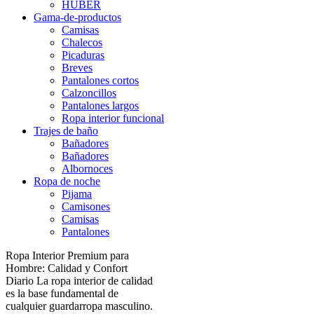
HUBER
Gama-de-productos
Camisas
Chalecos
Picaduras
Breves
Pantalones cortos
Calzoncillos
Pantalones largos
Ropa interior funcional
Trajes de baño
Bañadores
Bañadores
Albornoces
Ropa de noche
Pijama
Camisones
Camisas
Pantalones
Ropa Interior Premium para
Hombre: Calidad y Confort
Diario La ropa interior de calidad
es la base fundamental de
cualquier guardarropa masculino.