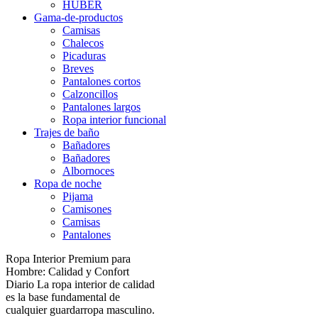
HUBER
Gama-de-productos
Camisas
Chalecos
Picaduras
Breves
Pantalones cortos
Calzoncillos
Pantalones largos
Ropa interior funcional
Trajes de baño
Bañadores
Bañadores
Albornoces
Ropa de noche
Pijama
Camisones
Camisas
Pantalones
Ropa Interior Premium para
Hombre: Calidad y Confort
Diario La ropa interior de calidad
es la base fundamental de
cualquier guardarropa masculino.