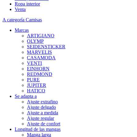
Ropa interior
Venta
A categoría Camisas
Marcas
ARTIGIANO
OLYMP
SEIDENSTICKER
MARVELIS
CASAMODA
VENTI
EINHORN
REDMOND
PURE
JUPITER
HATICO
Se adapta a
Ajuste extrafino
Ajuste delgado
Ajuste a medida
Ajuste regular
Ajuste de confort
Longitud de las mangas
Manga larga