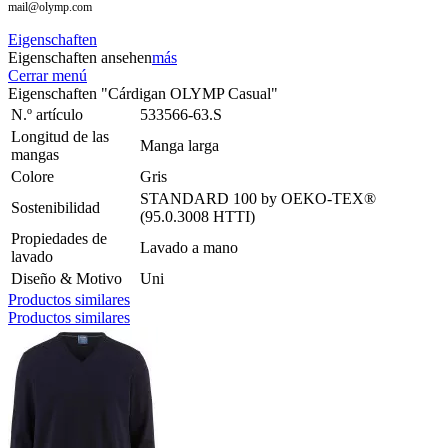
mail@olymp.com
Eigenschaften
Eigenschaften ansehen
más
Cerrar menú
Eigenschaften "Cárdigan OLYMP Casual"
N.º artículo
533566-63.S
Longitud de las
Manga larga
mangas
Colore
Gris
STANDARD 100 by OEKO-TEX®
Sostenibilidad
(95.0.3008 HTTI)
Propiedades de
Lavado a mano
lavado
Diseño & Motivo
Uni
Productos similares
Productos similares