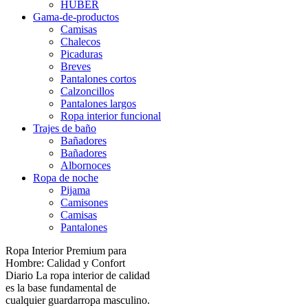
HUBER
Gama-de-productos
Camisas
Chalecos
Picaduras
Breves
Pantalones cortos
Calzoncillos
Pantalones largos
Ropa interior funcional
Trajes de baño
Bañadores
Bañadores
Albornoces
Ropa de noche
Pijama
Camisones
Camisas
Pantalones
Ropa Interior Premium para
Hombre: Calidad y Confort
Diario La ropa interior de calidad
es la base fundamental de
cualquier guardarropa masculino.