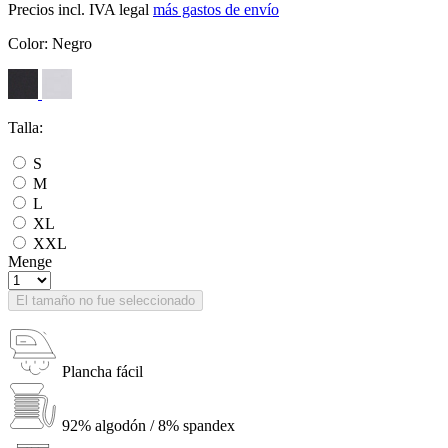
Precios incl. IVA legal
más gastos de envío
Color:
Negro
Talla:
S
M
L
XL
XXL
Menge
El tamaño no fue seleccionado
Plancha fácil
92% algodón / 8% spandex