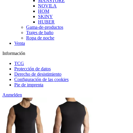
MANSTORE
NOVILA
HOM
SKINY
HUBER
Gama-de-productos
Trajes de baño
Ropa de noche
Venta
Información
TCG
Protección de datos
Derecho de desistimiento
Configuración de las cookies
Pie de imprenta
Anmelden