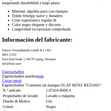
asegurando durabilidad a largo plazo.
Material: algodón puro con elastano
Tejido feinripp suave y duradero
Corte ergonómico regular fit
Color negro elegante y discreto
Longevidad excepcional comprobada
Información del fabricante:
Sineros Versandhandels GmbH & Co KG
HRA 15192
Ernst-Keil-Straße 2, 04179 Leipzig, Alemania
info@benz.store
Eigenschaften
Eigenschaften ansehen
más
Cerrar menú
Eigenschaften "Camiseta sin mangas OLAF BENZ RED1601"
N.º artículo
1.07416-8000.S
Propiedades de lavado
Lavado a máquina
Diseño & Motivo
Uni
Colore
Negro