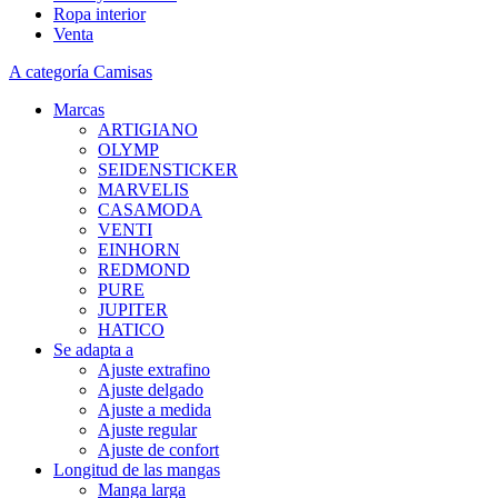
Ropa interior
Venta
A categoría Camisas
Marcas
ARTIGIANO
OLYMP
SEIDENSTICKER
MARVELIS
CASAMODA
VENTI
EINHORN
REDMOND
PURE
JUPITER
HATICO
Se adapta a
Ajuste extrafino
Ajuste delgado
Ajuste a medida
Ajuste regular
Ajuste de confort
Longitud de las mangas
Manga larga