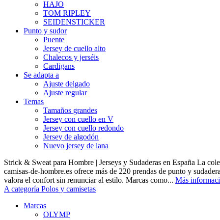
HAJO
TOM RIPLEY
SEIDENSTICKER
Punto y sudor
Puente
Jersey de cuello alto
Chalecos y jerséis
Cardigans
Se adapta a
Ajuste delgado
Ajuste regular
Temas
Tamaños grandes
Jersey con cuello en V
Jersey con cuello redondo
Jersey de algodón
Nuevo jersey de lana
Strick & Sweat para Hombre | Jerseys y Sudaderas en España La cole
camisas-de-hombre.es ofrece más de 220 prendas de punto y sudadera
valora el confort sin renunciar al estilo. Marcas como...
Más informac
A categoría Polos y camisetas
Marcas
OLYMP