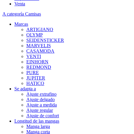
Venta
A categoría Camisas
Marcas
ARTIGIANO
OLYMP
SEIDENSTICKER
MARVELIS
CASAMODA
VENTI
EINHORN
REDMOND
PURE
JUPITER
HATICO
Se adapta a
Ajuste extrafino
Ajuste delgado
Ajuste a medida
Ajuste regular
Ajuste de confort
Longitud de las mangas
Manga larga
Manga corta