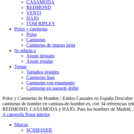
CASAMODA
REDMOND
VENTI
HAJO
TOM RIPLEY
Polos y camisetas
Polos
Camisetas
Camisetas de manga larga
Se adapta a
Ajuste delgado
Ajuste regular
Temas
Tamaños grandes
Camisetas lisas
Camisetas con estampado
Camisetas en paquete doble
Polos y Camisetas de Hombre | Estilos Casuales en España Descubre 
camisetas de hombre en camisas-de-hombre.es, con 34 referencias s
REDMOND, CASAMODA y HAJO. Para los hombres de Madrid,..
A categoría Ropa interior
Marcas
SCHIESSER