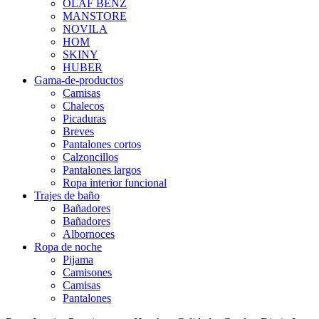
OLAF BENZ
MANSTORE
NOVILA
HOM
SKINY
HUBER
Gama-de-productos
Camisas
Chalecos
Picaduras
Breves
Pantalones cortos
Calzoncillos
Pantalones largos
Ropa interior funcional
Trajes de baño
Bañadores
Bañadores
Albornoces
Ropa de noche
Pijama
Camisones
Camisas
Pantalones