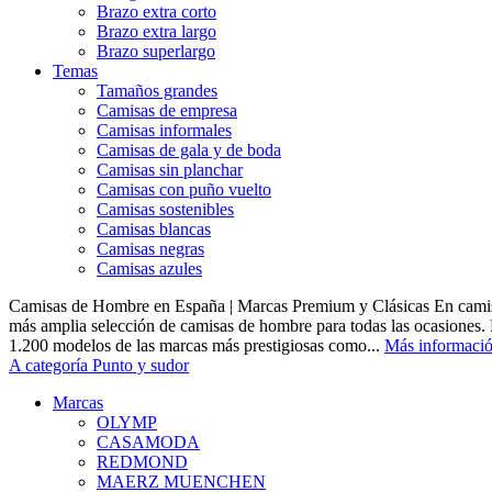
Brazo extra corto
Brazo extra largo
Brazo superlargo
Temas
Tamaños grandes
Camisas de empresa
Camisas informales
Camisas de gala y de boda
Camisas sin planchar
Camisas con puño vuelto
Camisas sostenibles
Camisas blancas
Camisas negras
Camisas azules
Camisas de Hombre en España | Marcas Premium y Clásicas En camis
más amplia selección de camisas de hombre para todas las ocasiones.
1.200 modelos de las marcas más prestigiosas como...
Más informaci
A categoría Punto y sudor
Marcas
OLYMP
CASAMODA
REDMOND
MAERZ MUENCHEN