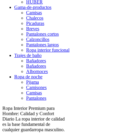
HUBER
Gama-de-productos
Camisas
Chalecos
Picaduras
Breves
Pantalones cortos
Calzoncillos
Pantalones largos
Ropa interior funcional
Trajes de baño
Bañadores
Bañadores
Albornoces
Ropa de noche
Pijama
Camisones
Camisas
Pantalones
Ropa Interior Premium para
Hombre: Calidad y Confort
Diario La ropa interior de calidad
es la base fundamental de
cualquier guardarropa masculino.