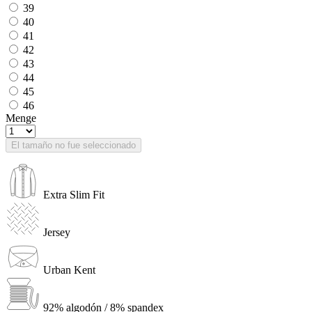
39
40
41
42
43
44
45
46
Menge
El tamaño no fue seleccionado
Extra Slim Fit
Jersey
Urban Kent
92% algodón / 8% spandex