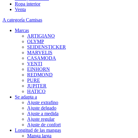
Ropa interior
Venta
A categoría Camisas
Marcas
ARTIGIANO
OLYMP
SEIDENSTICKER
MARVELIS
CASAMODA
VENTI
EINHORN
REDMOND
PURE
JUPITER
HATICO
Se adapta a
Ajuste extrafino
Ajuste delgado
Ajuste a medida
Ajuste regular
Ajuste de confort
Longitud de las mangas
Manga larga