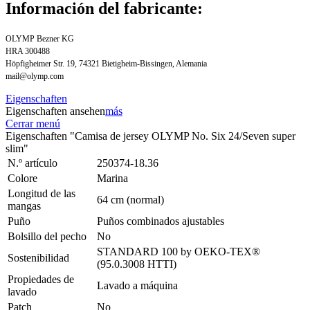
Información del fabricante:
OLYMP Bezner KG
HRA 300488
Höpfigheimer Str. 19, 74321 Bietigheim-Bissingen, Alemania
mail@olymp.com
Eigenschaften
Eigenschaften ansehen
más
Cerrar menú
Eigenschaften "Camisa de jersey OLYMP No. Six 24/Seven super
slim"
N.º artículo
250374-18.36
Colore
Marina
Longitud de las
64 cm (normal)
mangas
Puño
Puños combinados ajustables
Bolsillo del pecho
No
STANDARD 100 by OEKO-TEX®
Sostenibilidad
(95.0.3008 HTTI)
Propiedades de
Lavado a máquina
lavado
Patch
No