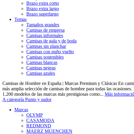
Brazo extra corto
Brazo extra largo
Brazo superlargo
Temas
Tamaños grandes
Camisas de empresa
Camisas informales
Camisas de gala y de boda
Camisas sin planchar
Camisas con puño vuelto
Camisas sostenibles
Camisas blancas
Camisas negras
Camisas azules
Camisas de Hombre en España | Marcas Premium y Clásicas En camis
más amplia selección de camisas de hombre para todas las ocasiones.
1.200 modelos de las marcas más prestigiosas como...
Más informaci
A categoría Punto y sudor
Marcas
OLYMP
CASAMODA
REDMOND
MAERZ MUENCHEN