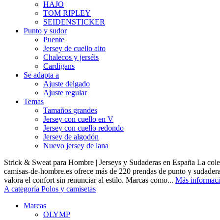
HAJO
TOM RIPLEY
SEIDENSTICKER
Punto y sudor
Puente
Jersey de cuello alto
Chalecos y jerséis
Cardigans
Se adapta a
Ajuste delgado
Ajuste regular
Temas
Tamaños grandes
Jersey con cuello en V
Jersey con cuello redondo
Jersey de algodón
Nuevo jersey de lana
Strick & Sweat para Hombre | Jerseys y Sudaderas en España La cole
camisas-de-hombre.es ofrece más de 220 prendas de punto y sudadera
valora el confort sin renunciar al estilo. Marcas como...
Más informac
A categoría Polos y camisetas
Marcas
OLYMP