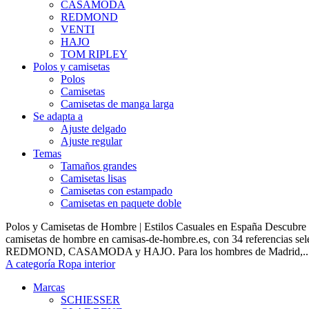
CASAMODA
REDMOND
VENTI
HAJO
TOM RIPLEY
Polos y camisetas
Polos
Camisetas
Camisetas de manga larga
Se adapta a
Ajuste delgado
Ajuste regular
Temas
Tamaños grandes
Camisetas lisas
Camisetas con estampado
Camisetas en paquete doble
Polos y Camisetas de Hombre | Estilos Casuales en España Descubre 
camisetas de hombre en camisas-de-hombre.es, con 34 referencias s
REDMOND, CASAMODA y HAJO. Para los hombres de Madrid,..
A categoría Ropa interior
Marcas
SCHIESSER