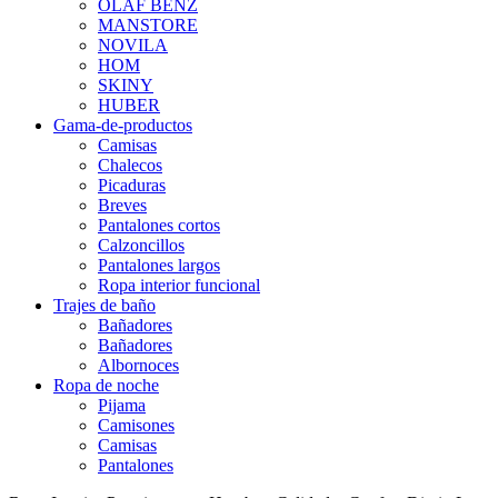
OLAF BENZ
MANSTORE
NOVILA
HOM
SKINY
HUBER
Gama-de-productos
Camisas
Chalecos
Picaduras
Breves
Pantalones cortos
Calzoncillos
Pantalones largos
Ropa interior funcional
Trajes de baño
Bañadores
Bañadores
Albornoces
Ropa de noche
Pijama
Camisones
Camisas
Pantalones