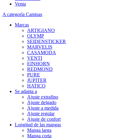
Venta
A categoría Camisas
Marcas
ARTIGIANO
OLYMP
SEIDENSTICKER
MARVELIS
CASAMODA
VENTI
EINHORN
REDMOND
PURE
JUPITER
HATICO
Se adapta a
Ajuste extrafino
Ajuste delgado
Ajuste a medida
Ajuste regular
Ajuste de confort
Longitud de las mangas
Manga larga
Manga corta