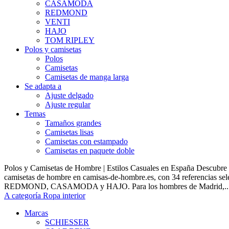
CASAMODA
REDMOND
VENTI
HAJO
TOM RIPLEY
Polos y camisetas
Polos
Camisetas
Camisetas de manga larga
Se adapta a
Ajuste delgado
Ajuste regular
Temas
Tamaños grandes
Camisetas lisas
Camisetas con estampado
Camisetas en paquete doble
Polos y Camisetas de Hombre | Estilos Casuales en España Descubre 
camisetas de hombre en camisas-de-hombre.es, con 34 referencias s
REDMOND, CASAMODA y HAJO. Para los hombres de Madrid,..
A categoría Ropa interior
Marcas
SCHIESSER