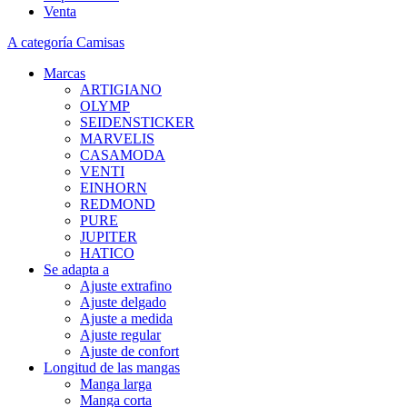
Venta
A categoría Camisas
Marcas
ARTIGIANO
OLYMP
SEIDENSTICKER
MARVELIS
CASAMODA
VENTI
EINHORN
REDMOND
PURE
JUPITER
HATICO
Se adapta a
Ajuste extrafino
Ajuste delgado
Ajuste a medida
Ajuste regular
Ajuste de confort
Longitud de las mangas
Manga larga
Manga corta