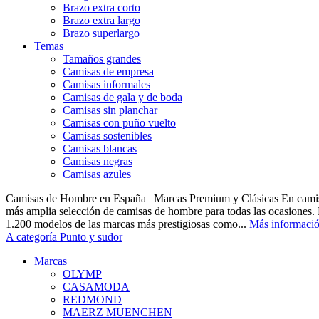
Brazo extra corto
Brazo extra largo
Brazo superlargo
Temas
Tamaños grandes
Camisas de empresa
Camisas informales
Camisas de gala y de boda
Camisas sin planchar
Camisas con puño vuelto
Camisas sostenibles
Camisas blancas
Camisas negras
Camisas azules
Camisas de Hombre en España | Marcas Premium y Clásicas En camis
más amplia selección de camisas de hombre para todas las ocasiones.
1.200 modelos de las marcas más prestigiosas como...
Más informaci
A categoría Punto y sudor
Marcas
OLYMP
CASAMODA
REDMOND
MAERZ MUENCHEN