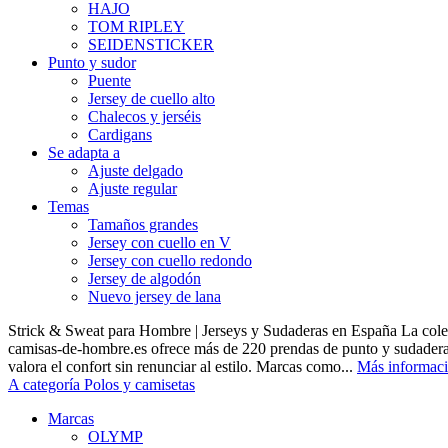
HAJO
TOM RIPLEY
SEIDENSTICKER
Punto y sudor
Puente
Jersey de cuello alto
Chalecos y jerséis
Cardigans
Se adapta a
Ajuste delgado
Ajuste regular
Temas
Tamaños grandes
Jersey con cuello en V
Jersey con cuello redondo
Jersey de algodón
Nuevo jersey de lana
Strick & Sweat para Hombre | Jerseys y Sudaderas en España La cole
camisas-de-hombre.es ofrece más de 220 prendas de punto y sudadera
valora el confort sin renunciar al estilo. Marcas como...
Más informac
A categoría Polos y camisetas
Marcas
OLYMP