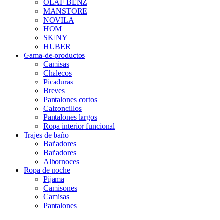
OLAF BENZ
MANSTORE
NOVILA
HOM
SKINY
HUBER
Gama-de-productos
Camisas
Chalecos
Picaduras
Breves
Pantalones cortos
Calzoncillos
Pantalones largos
Ropa interior funcional
Trajes de baño
Bañadores
Bañadores
Albornoces
Ropa de noche
Pijama
Camisones
Camisas
Pantalones