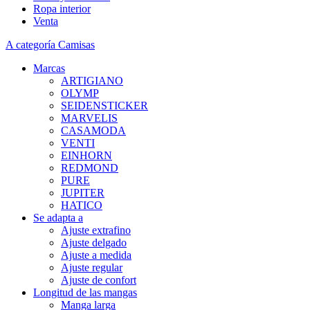
Ropa interior
Venta
A categoría Camisas
Marcas
ARTIGIANO
OLYMP
SEIDENSTICKER
MARVELIS
CASAMODA
VENTI
EINHORN
REDMOND
PURE
JUPITER
HATICO
Se adapta a
Ajuste extrafino
Ajuste delgado
Ajuste a medida
Ajuste regular
Ajuste de confort
Longitud de las mangas
Manga larga