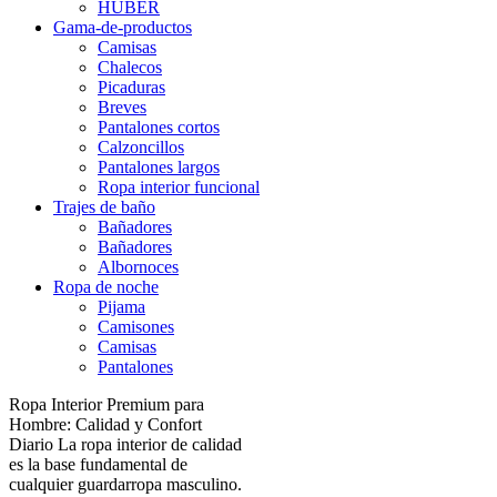
HUBER
Gama-de-productos
Camisas
Chalecos
Picaduras
Breves
Pantalones cortos
Calzoncillos
Pantalones largos
Ropa interior funcional
Trajes de baño
Bañadores
Bañadores
Albornoces
Ropa de noche
Pijama
Camisones
Camisas
Pantalones
Ropa Interior Premium para
Hombre: Calidad y Confort
Diario La ropa interior de calidad
es la base fundamental de
cualquier guardarropa masculino.