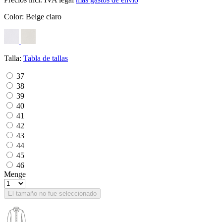
Color:
Beige claro
Talla:
Tabla de tallas
37
38
39
40
41
42
43
44
45
46
Menge
El tamaño no fue seleccionado