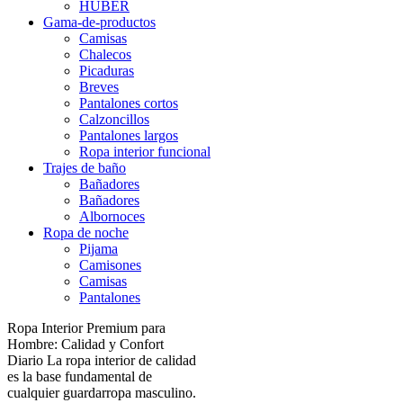
HUBER
Gama-de-productos
Camisas
Chalecos
Picaduras
Breves
Pantalones cortos
Calzoncillos
Pantalones largos
Ropa interior funcional
Trajes de baño
Bañadores
Bañadores
Albornoces
Ropa de noche
Pijama
Camisones
Camisas
Pantalones
Ropa Interior Premium para
Hombre: Calidad y Confort
Diario La ropa interior de calidad
es la base fundamental de
cualquier guardarropa masculino.