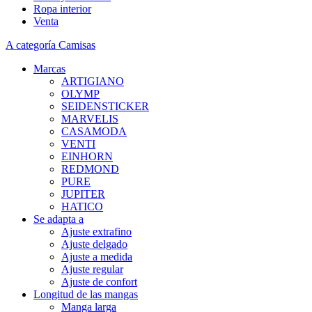
Ropa interior
Venta
A categoría Camisas
Marcas
ARTIGIANO
OLYMP
SEIDENSTICKER
MARVELIS
CASAMODA
VENTI
EINHORN
REDMOND
PURE
JUPITER
HATICO
Se adapta a
Ajuste extrafino
Ajuste delgado
Ajuste a medida
Ajuste regular
Ajuste de confort
Longitud de las mangas
Manga larga