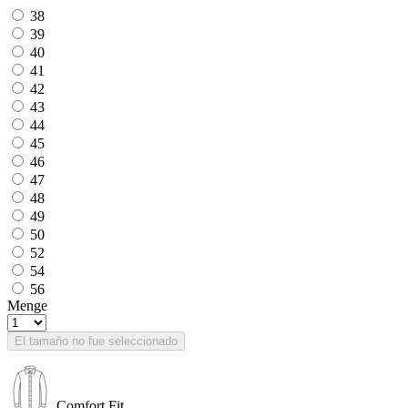
38
39
40
41
42
43
44
45
46
47
48
49
50
52
54
56
Menge
El tamaño no fue seleccionado
Comfort Fit