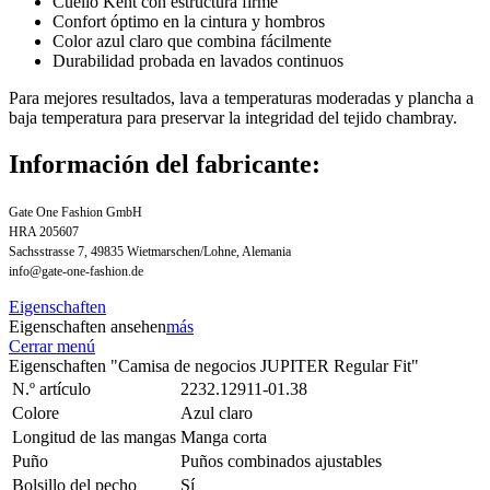
Cuello Kent con estructura firme
Confort óptimo en la cintura y hombros
Color azul claro que combina fácilmente
Durabilidad probada en lavados continuos
Para mejores resultados, lava a temperaturas moderadas y plancha a
baja temperatura para preservar la integridad del tejido chambray.
Información del fabricante:
Gate One Fashion GmbH
HRA 205607
Sachsstrasse 7, 49835 Wietmarschen/Lohne, Alemania
info@gate-one-fashion.de
Eigenschaften
Eigenschaften ansehen
más
Cerrar menú
Eigenschaften "Camisa de negocios JUPITER Regular Fit"
N.º artículo
2232.12911-01.38
Colore
Azul claro
Longitud de las mangas
Manga corta
Puño
Puños combinados ajustables
Bolsillo del pecho
Sí