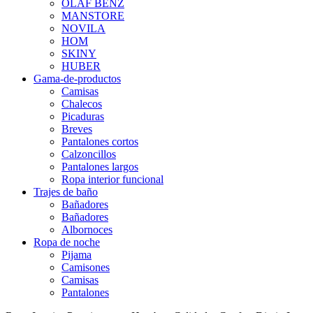
OLAF BENZ
MANSTORE
NOVILA
HOM
SKINY
HUBER
Gama-de-productos
Camisas
Chalecos
Picaduras
Breves
Pantalones cortos
Calzoncillos
Pantalones largos
Ropa interior funcional
Trajes de baño
Bañadores
Bañadores
Albornoces
Ropa de noche
Pijama
Camisones
Camisas
Pantalones