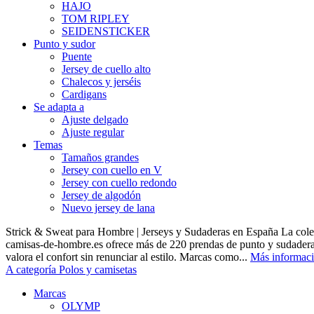
HAJO
TOM RIPLEY
SEIDENSTICKER
Punto y sudor
Puente
Jersey de cuello alto
Chalecos y jerséis
Cardigans
Se adapta a
Ajuste delgado
Ajuste regular
Temas
Tamaños grandes
Jersey con cuello en V
Jersey con cuello redondo
Jersey de algodón
Nuevo jersey de lana
Strick & Sweat para Hombre | Jerseys y Sudaderas en España La cole
camisas-de-hombre.es ofrece más de 220 prendas de punto y sudadera
valora el confort sin renunciar al estilo. Marcas como...
Más informac
A categoría Polos y camisetas
Marcas
OLYMP