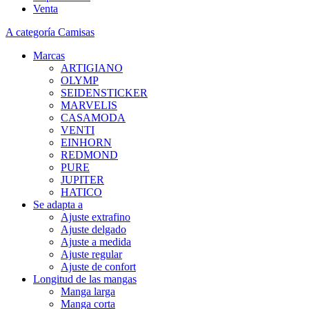
Venta
A categoría Camisas
Marcas
ARTIGIANO
OLYMP
SEIDENSTICKER
MARVELIS
CASAMODA
VENTI
EINHORN
REDMOND
PURE
JUPITER
HATICO
Se adapta a
Ajuste extrafino
Ajuste delgado
Ajuste a medida
Ajuste regular
Ajuste de confort
Longitud de las mangas
Manga larga
Manga corta