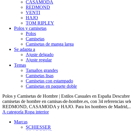
CASAMODA
REDMOND
VENTI
HAJO
TOM RIPLEY
Polos y camisetas
Polos
Camisetas
Camisetas de manga larga
Se adapta a
Ajuste delgado
Ajuste regular
Temas
Tamaños grandes
Camisetas lisas
Camisetas con estampado
Camisetas en paquete doble
Polos y Camisetas de Hombre | Estilos Casuales en España Descubre 
camisetas de hombre en camisas-de-hombre.es, con 34 referencias s
REDMOND, CASAMODA y HAJO. Para los hombres de Madrid,..
A categoría Ropa interior
Marcas
SCHIESSER