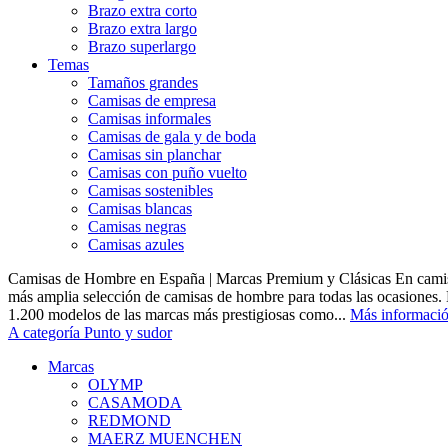
Brazo extra corto
Brazo extra largo
Brazo superlargo
Temas
Tamaños grandes
Camisas de empresa
Camisas informales
Camisas de gala y de boda
Camisas sin planchar
Camisas con puño vuelto
Camisas sostenibles
Camisas blancas
Camisas negras
Camisas azules
Camisas de Hombre en España | Marcas Premium y Clásicas En camis
más amplia selección de camisas de hombre para todas las ocasiones.
1.200 modelos de las marcas más prestigiosas como...
Más informaci
A categoría Punto y sudor
Marcas
OLYMP
CASAMODA
REDMOND
MAERZ MUENCHEN